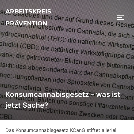
Zu
ARBEITSKREIS
Inhalten
SEIT
springen
PRÄVENTION
Konsumcannabisgesetz – was ist
jetzt Sache?
Das Konsumcannabisgesetz KCanG stiftet allerlei