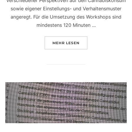
verschiedener Perspektiven auf den Cannabiskonsum
sowie eigener Einstellungs- und Verhaltensmuster
angeregt. Für die Umsetzung des Workshops sind
mindestens 120 Minuten …
ÜBER „CANNABIS QUO VADIS 
MEHR
LESEN