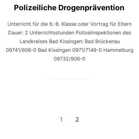
Polizeiliche Drogenprävention
Unterricht für die 6.-8. Klasse oder Vortrag für Eltern
Dauer: 2 Unterrichtsstunden Polizeiinspektionen des
Landkreises Bad Kissingen: Bad Brückenau
09741/606-0 Bad Kissingen 0971/7149-0 Hammelburg
09732/906-0
Seitennummerierung
1
2
der